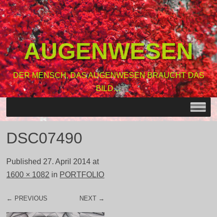
AUGENWESEN
DER MENSCH, DAS AUGENWESEN BRAUCHT DAS
BILD…
MENU
SKIP TO CONTENT
DSC07490
Published
27. April 2014
at
1600 × 1082
in
PORTFOLIO
← PREVIOUS
NEXT →