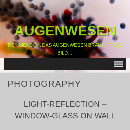
AUGENWESEN
DER MENSCH, DAS AUGENWESEN BRAUCHT DAS
BILD…
MENU
SKIP TO CONTENT
PHOTOGRAPHY
LIGHT-REFLECTION –
WINDOW-GLASS ON WALL