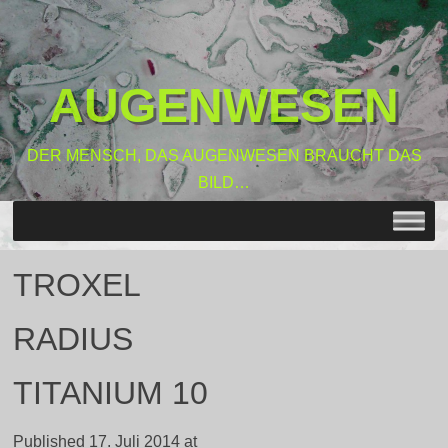
AUGENWESEN
DER MENSCH, DAS AUGENWESEN BRAUCHT DAS
BILD…
MENU
SKIP TO CONTENT
TROXEL
RADIUS
TITANIUM 10
Published
17. Juli 2014
at