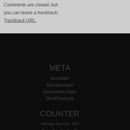
Comments are closed, but
you can leave a trackback:
Trackback URL
.
META
Anmelden
Eintrags-Feed
Kommentar-Feed
WordPress.org
COUNTER
Heutige Aufrufe:
520