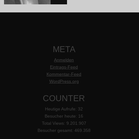
META
Anmelden
Eintrags-Feed
Kommentar-Feed
WordPress.org
COUNTER
Heutige Aufrufe:
32
Besucher heute:
16
Total Views:
9.201.907
Besucher gesamt:
469.358