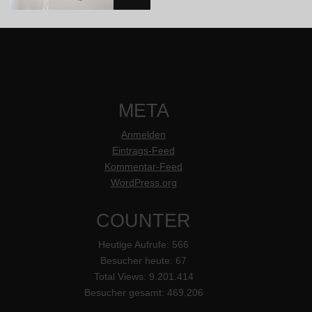
META
Anmelden
Eintrags-Feed
Kommentar-Feed
WordPress.org
COUNTER
Heutige Aufrufe:
566
Besucher heute:
67
Total Views:
9.201.414
Besucher gesamt:
469.206