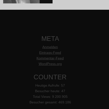
META
Anmelden
Eintrags-Feed
Kommentar-Feed
WordPress.org
COUNTER
Heutige Aufrufe:
57
Besucher heute:
47
Total Views:
9.200.905
Besucher gesamt:
469.186