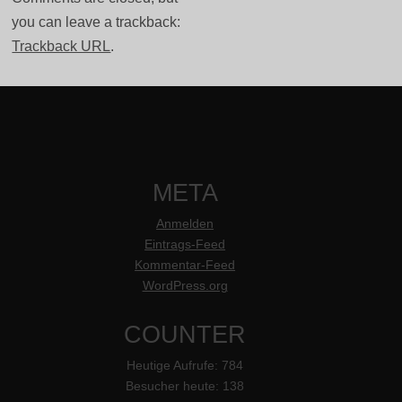
you can leave a trackback:
Trackback URL
.
META
Anmelden
Eintrags-Feed
Kommentar-Feed
WordPress.org
COUNTER
Heutige Aufrufe:
784
Besucher heute:
138