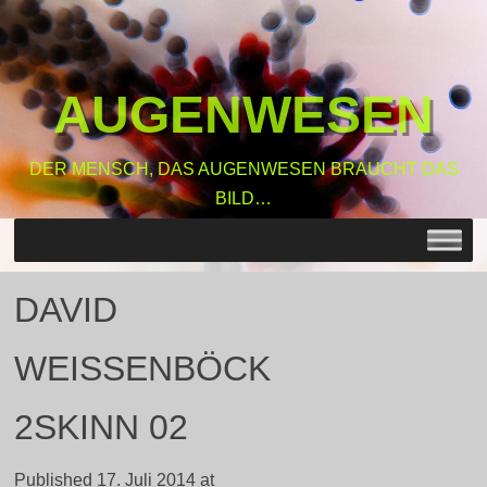
AUGENWESEN
DER MENSCH, DAS AUGENWESEN BRAUCHT DAS
BILD…
MENU
SKIP TO CONTENT
DAVID
WEISSENBÖCK
2SKINN 02
Published
17. Juli 2014
at